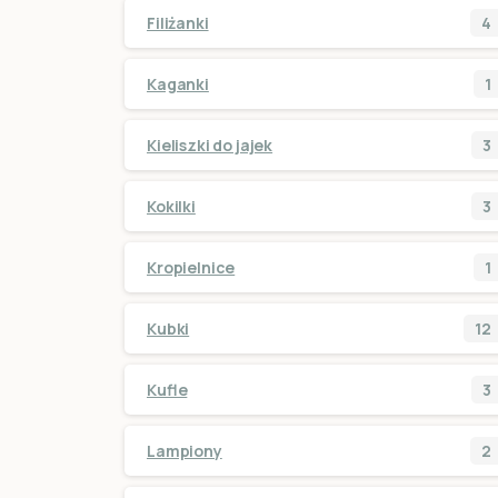
Filiżanki
4
Kaganki
1
Kieliszki do jajek
3
Kokilki
3
Kropielnice
1
Kubki
12
Kufle
3
Lampiony
2