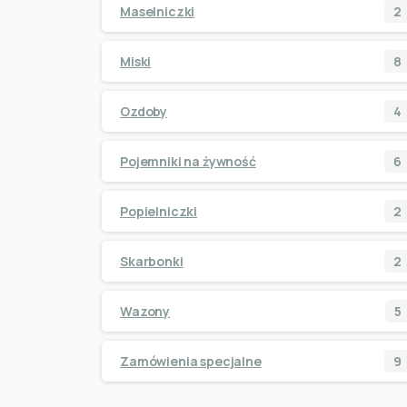
Maselniczki
2
Miski
8
Ozdoby
4
Pojemniki na żywność
6
Popielniczki
2
Skarbonki
2
Wazony
5
Zamówienia specjalne
9