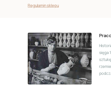
Regulamin sklepu
Praco
Histor
sięga 
sztuk
rzemie
podcza