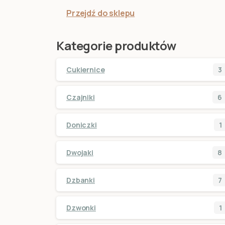
Przejdź do sklepu
Kategorie produktów
Cukiernice
3
Czajniki
6
Doniczki
1
Dwojaki
8
Dzbanki
7
Dzwonki
1