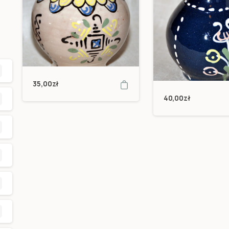
35,00
zł
40,00
zł