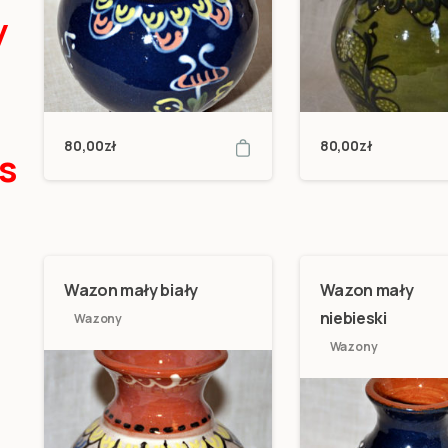
y
80,00
zł
80,00
zł
s
Wazon mały biały
Wazon mały
niebieski
Wazony
Wazony