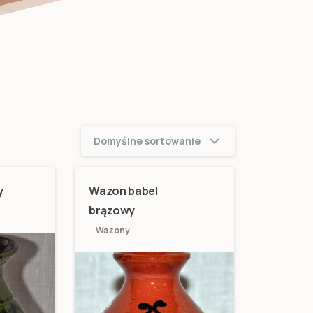
Domyślne sortowanie
y
Wazon babel
brązowy
Wazony