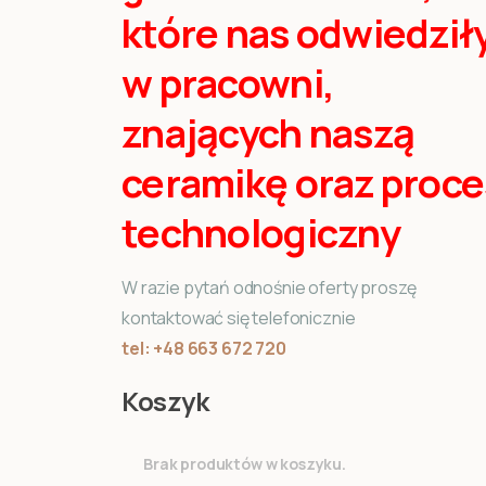
które nas odwiedził
w pracowni,
znających naszą
ceramikę oraz proce
technologiczny
W razie pytań odnośnie oferty proszę
kontaktować się telefonicznie
tel: +48 663 672 720
Koszyk
Brak produktów w koszyku.