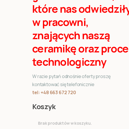
które nas odwiedził
w pracowni,
znających naszą
ceramikę oraz proce
technologiczny
W razie pytań odnośnie oferty proszę
kontaktować się telefonicznie
tel: +48 663 672 720
Koszyk
Brak produktów w koszyku.