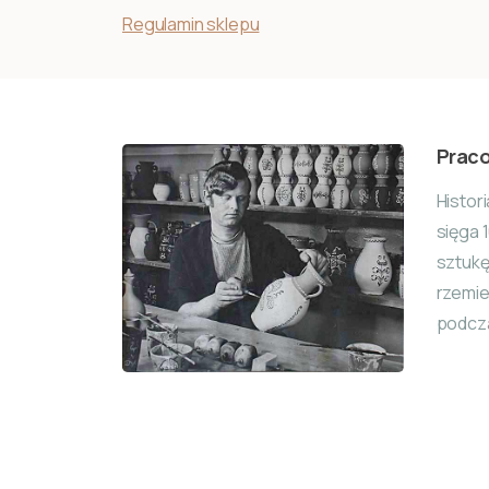
Regulamin sklepu
Praco
Histor
sięga 
sztuk
rzemie
podcza