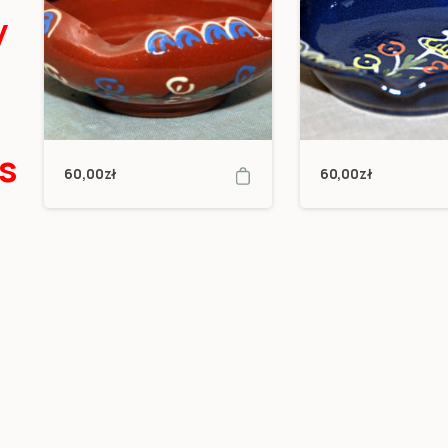
y
s
60,00
zł
60,00
zł