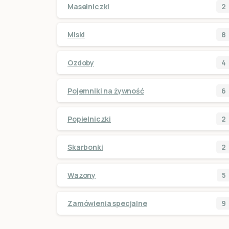
Maselniczki
2
Miski
8
Ozdoby
4
Pojemniki na żywność
6
Popielniczki
2
Skarbonki
2
Wazony
5
Zamówienia specjalne
9