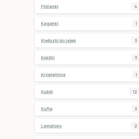
Filiżanki
4
Kaganki
1
Kieliszki do jajek
3
Kokilki
3
Kropielnice
1
Kubki
12
Kufle
3
Lampiony
2