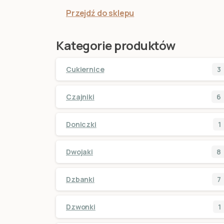
Przejdź do sklepu
Kategorie produktów
Cukiernice
3
Czajniki
6
Doniczki
1
Dwojaki
8
Dzbanki
7
Dzwonki
1