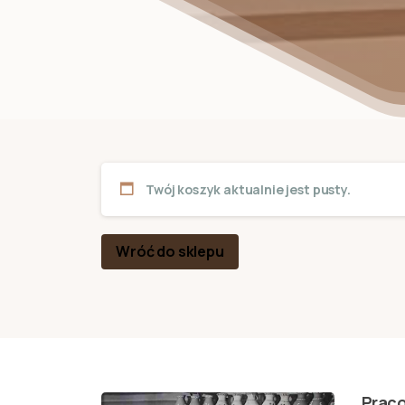
Twój koszyk aktualnie jest pusty.
Wróć do sklepu
Praco