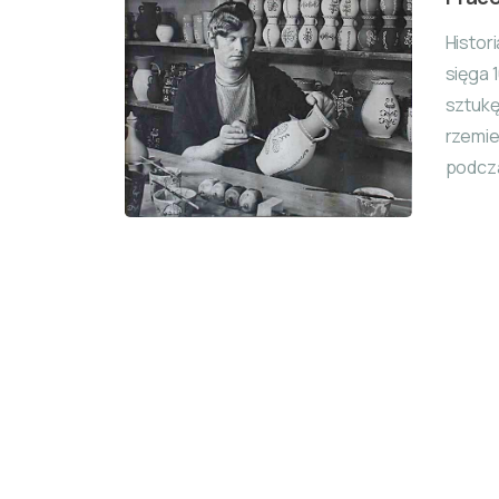
Histor
sięga 
sztuk
rzemie
podcza