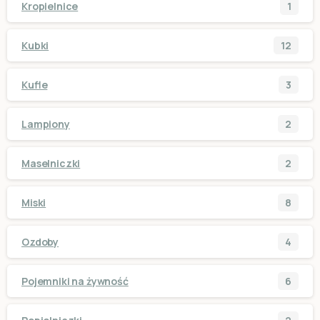
Kropielnice
1
Kubki
12
Kufle
3
Lampiony
2
Maselniczki
2
Miski
8
Ozdoby
4
Pojemniki na żywność
6