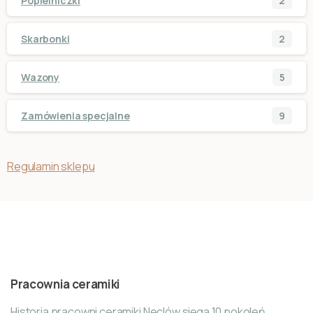
Popielniczki
2
Skarbonki
2
Wazony
5
Zamówienia specjalne
9
Regulamin sklepu
Pracownia ceramiki
Historia pracowni ceramiki Neclów sięga 10 pokoleń