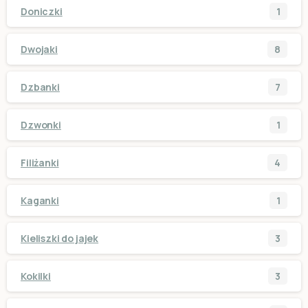
Doniczki
1
Dwojaki
8
Dzbanki
7
Dzwonki
1
Filiżanki
4
Kaganki
1
Kieliszki do jajek
3
Kokilki
3