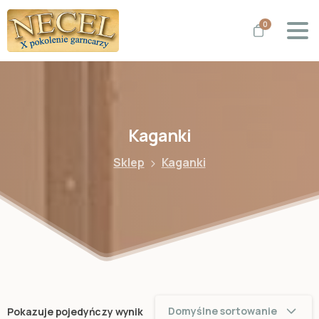
0
Kaganki
Sklep
Kaganki
Domyślne sortowanie
Pokazuje pojedyńczy wynik