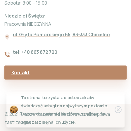
Sobota: 8:00 – 15:00
Niedziele i Święta:
Pracownia NIECZYNNA
ul. Gryfa Pomorskiego 65, 83-333 Chmielno
tel: +48 663 672 720
Kontakt
Ta strona korzysta z ciasteczek aby
świadczyć usługi na najwyższym poziomie.
Clos
© 2021 Pracownia ceramiki Neclów, wszelkie prawa
Dalsze korzystanie ze strony oznacza, że
zastrzeżone.
zgadzasz się na ich użycie.