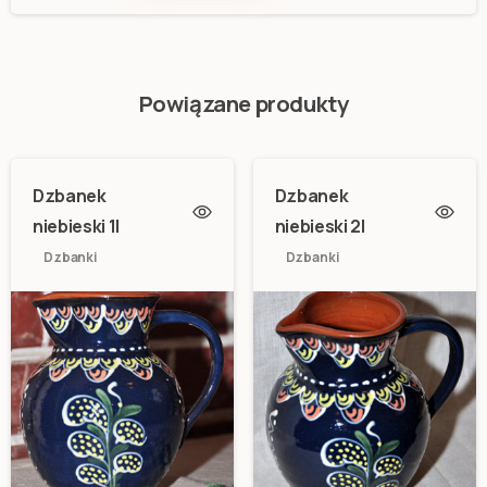
1l
quantity
Powiązane produkty
Dzbanek
Dzbanek
niebieski 1l
niebieski 2l
Dzbanki
Dzbanki