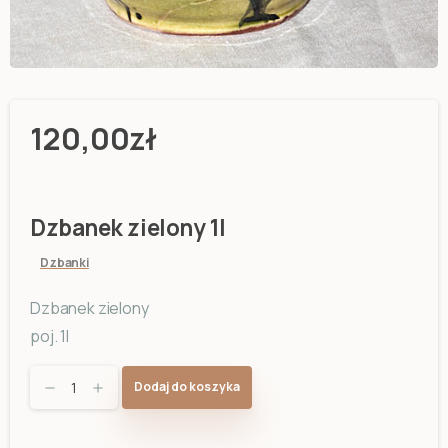
120,00
zł
Dzbanek zielony 1l
Dzbanki
Dzbanek zielony
poj. 1l
Dzbanek
Dodaj do koszyka
zielony