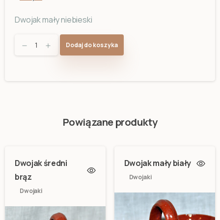
Dwojak mały niebieski
Dwojak
Dodaj do koszyka
mały
niebieski
quantity
Powiązane produkty
Dwojak średni
Dwojak mały biały
brąz
Dwojaki
Dwojaki