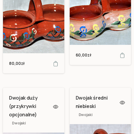
60,00
zł
80,00
zł
Dwojak duży
Dwojak średni
(przykrywki
niebieski
opcjonalne)
Dwojaki
Dwojaki